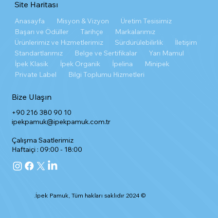
Site Haritası
Anasayfa
Misyon & Vizyon
Üretim Tesisimiz
Başarı ve Ödüller
Tarihçe
Markalarımız
Ürünlerimiz ve Hizmetlerimiz
Sürdürülebilirlik
İletişim
Standartlarımız
Belge ve Sertifikalar
Yarı Mamul
İpek Klasik
İpek Organik
İpelina
Minipek
Private Label
Bilgi Toplumu Hizmetleri
Bize Ulaşın
+90 216 380 90 10
ipekpamuk@ipekpamuk.com.tr
Çalışma Saatlerimiz
Haftaiçi : 09:00 - 18:00
© 2024 İpek Pamuk, Tüm hakları saklıdır.