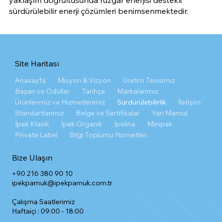
yaklaşım doğrultusunda rüzgar enerjisi destekli
sürdürülebilir enerji çözümleri benimsenmektedir.
Site Haritası
Anasayfa
Misyon & Vizyon
Üretim Tesisimiz
Başarı ve Ödüller
Tarihçe
Markalarımız
Ürünlerimiz ve Hizmetlerimiz
Sürdürülebilirlik
İletişim
Standartlarımız
Belge ve Sertifikalar
Yarı Mamul
İpek Klasik
İpek Organik
İpelina
Minipek
Private Label
Bilgi Toplumu Hizmetleri
Bize Ulaşın
+90 216 380 90 10
ipekpamuk@ipekpamuk.com.tr
Çalışma Saatlerimiz
Haftaiçi : 09:00 - 18:00