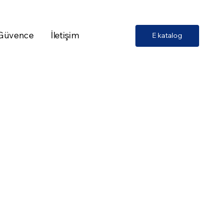
 Güvence
İletişim
E katalog