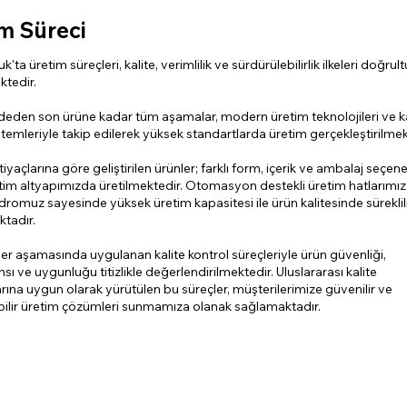
m Süreci
'ta üretim süreçleri, kalite, verimlilik ve sürdürülebilirlik ilkeleri doğru
ktedir.
en son ürüne kadar tüm aşamalar, modern üretim teknolojileri ve ka
stemleriyle takip edilerek yüksek standartlarda üretim gerçekleştirilmek
tiyaçlarına göre geliştirilen ürünler; farklı form, içerik ve ambalaj seçene
tim altyapımızda üretilmektedir. Otomasyon destekli üretim hatlarımız
romuz sayesinde yüksek üretim kapasitesi ile ürün kalitesinde süreklil
tadır.
er aşamasında uygulanan kalite kontrol süreçleriyle ürün güvenliği,
ı ve uygunluğu titizlikle değerlendirilmektedir. Uluslararası kalite
rına uygun olarak yürütülen bu süreçler, müşterilerimize güvenilir ve
bilir üretim çözümleri sunmamıza olanak sağlamaktadır.