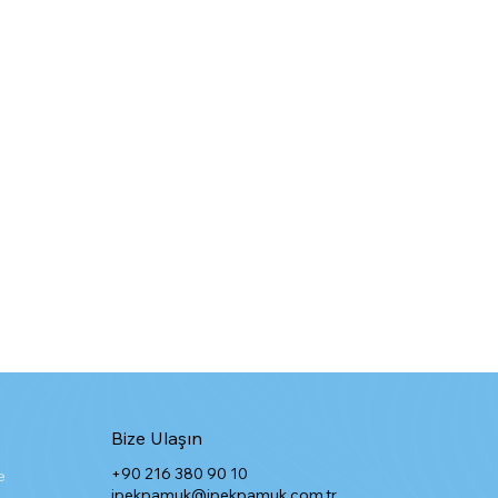
Bize Ulaşın
+90 216 380 90 10
e
ipekpamuk@ipekpamuk.com.tr