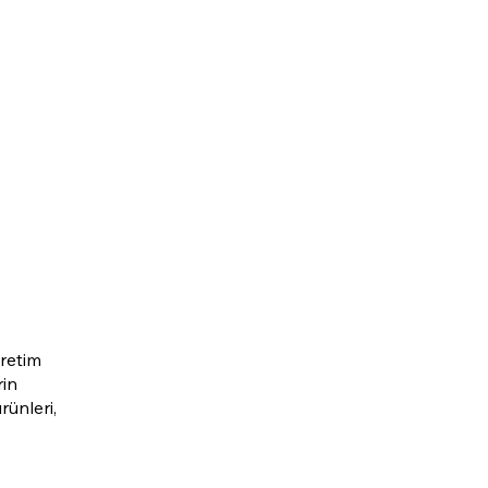
üretim
rin
rünleri,