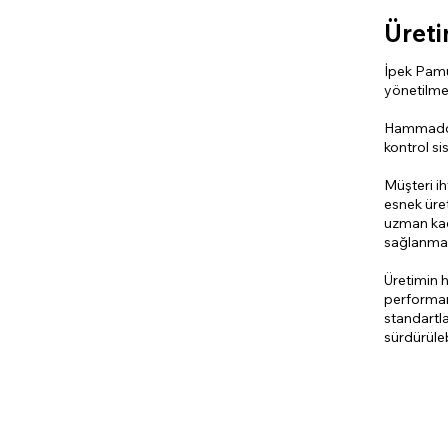
Üreti
İpek Pamuk
yönetilme
Hammadded
kontrol si
Müşteri ih
esnek üre
uzman kad
sağlanmak
Üretimin h
performans
standartla
sürdürüle