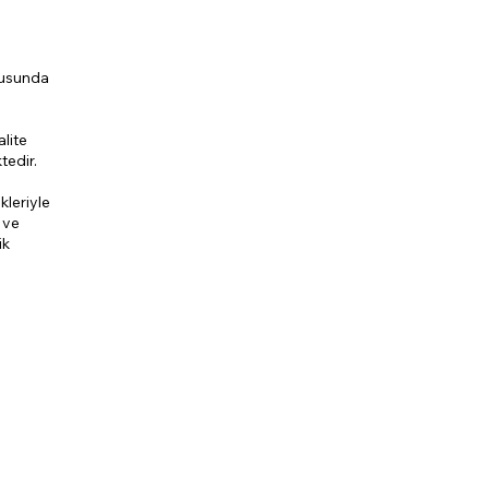
ltusunda
lite
tedir.
kleriyle
 ve
ik