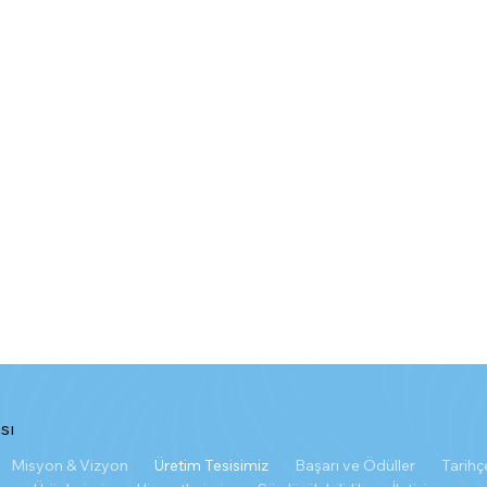
sı
Misyon & Vizyon
Üretim Tesisimiz
Başarı ve Ödüller
Tarihç