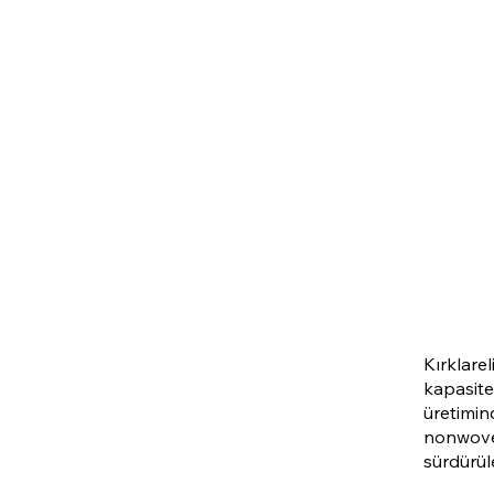
Kırklare
kapasite
üretimin
nonwoven
sürdürüle