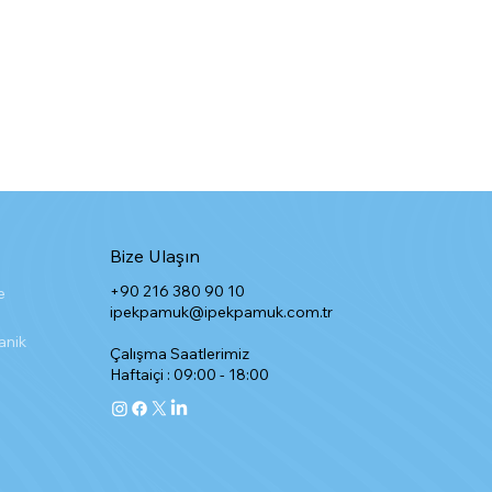
Bize Ulaşın
+90 216 380 90 10
e
ipekpamuk@ipekpamuk.com.tr
anik
Çalışma Saatlerimiz
Haftaiçi : 09:00 - 18:00