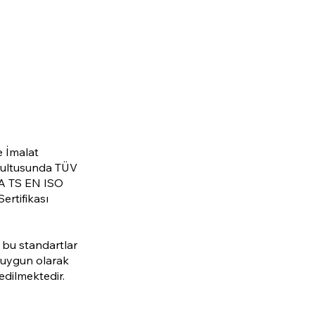
e İmalat
oğrultusunda TÜV
A TS EN ISO
Sertifikası
 bu standartlar
a uygun olarak
edilmektedir.