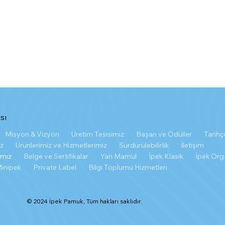
sı
Misyon & Vizyon
Üretim Tesisimiz
Başarı ve Ödüller
Tarihç
ız
Ürünlerimiz ve Hizmetlerimiz
Sürdürülebilirlik
İletişim
ımız
Belge ve Sertifikalar
Yarı Mamul
İpek Klasik
İpek Org
inipek
Private Label
Bilgi Toplumu Hizmetleri
© 2024 İpek Pamuk, Tüm hakları saklıdır.