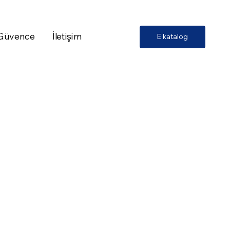
 Güvence
İletişim
E katalog