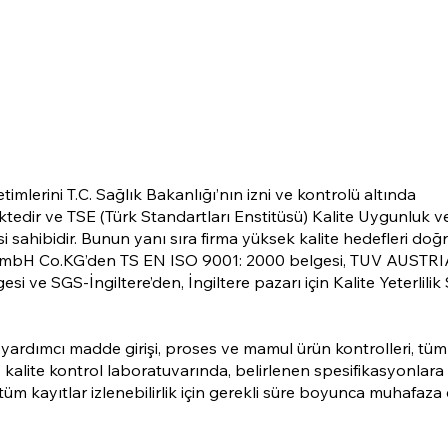
imlerini T.C. Sağlık Bakanlığı’nın izni ve kontrolü altında
tedir ve TSE (Türk Standartları Enstitüsü) Kalite Uygunluk v
esi sahibidir. Bunun yanı sıra firma yüksek kalite hedefleri d
H Co.KG’den TS EN ISO 9001: 2000 belgesi, TUV AUSTRI
si ve SGS-İngiltere’den, İngiltere pazarı için Kalite Yeterlilik 
rdımcı madde girişi, proses ve mamul ürün kontrolleri, tüm
 kalite kontrol laboratuvarında, belirlenen spesifikasyonlar
üm kayıtlar izlenebilirlik için gerekli süre boyunca muhafaza 