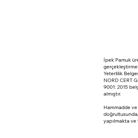
İpek Pamuk üret
gerçekleştirmek
Yeterlilik Belg
NORD CERT Gmb
9001: 2015 belge
almıştır.
Hammadde ve ya
doğrultusunda,
yapılmakta ve t