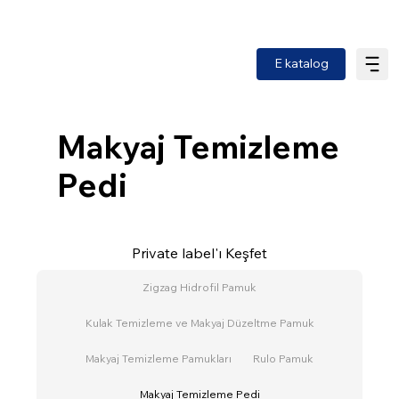
E katalog
Makyaj Temizleme
Pedi
Private label'ı Keşfet
Zigzag Hidrofil Pamuk
Kulak Temizleme ve Makyaj Düzeltme Pamuk
Makyaj Temizleme Pamukları
Rulo Pamuk
Makyaj Temizleme Pedi