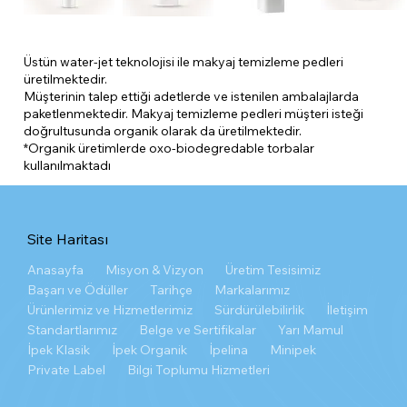
Üstün water-jet teknolojisi ile makyaj temizleme pedleri
üretilmektedir.
Müşterinin talep ettiği adetlerde ve istenilen ambalajlarda
paketlenmektedir. Makyaj temizleme pedleri müşteri isteği
doğrultusunda organik olarak da üretilmektedir.
*Organik üretimlerde oxo-biodegredable torbalar
kullanılmaktadı
Site Haritası
Anasayfa
Misyon & Vizyon
Üretim Tesisimiz
Başarı ve Ödüller
Tarihçe
Markalarımız
Ürünlerimiz ve Hizmetlerimiz
Sürdürülebilirlik
İletişim
Standartlarımız
Belge ve Sertifikalar
Yarı Mamul
İpek Klasik
İpek Organik
İpelina
Minipek
Private Label
Bilgi Toplumu Hizmetleri