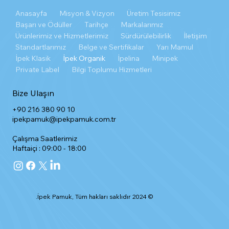
Anasayfa
Misyon & Vizyon
Üretim Tesisimiz
Başarı ve Ödüller
Tarihçe
Markalarımız
Ürünlerimiz ve Hizmetlerimiz
Sürdürülebilirlik
İletişim
Standartlarımız
Belge ve Sertifikalar
Yarı Mamul
İpek Klasik
İpek Organik
İpelina
Minipek
Private Label
Bilgi Toplumu Hizmetleri
Bize Ulaşın
+90 216 380 90 10
ipekpamuk@ipekpamuk.com.tr
Çalışma Saatlerimiz
Haftaiçi : 09:00 - 18:00
© 2024 İpek Pamuk, Tüm hakları saklıdır.