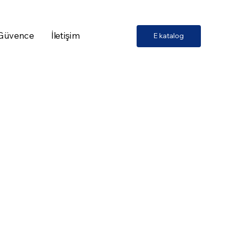
 Güvence
İletişim
E katalog