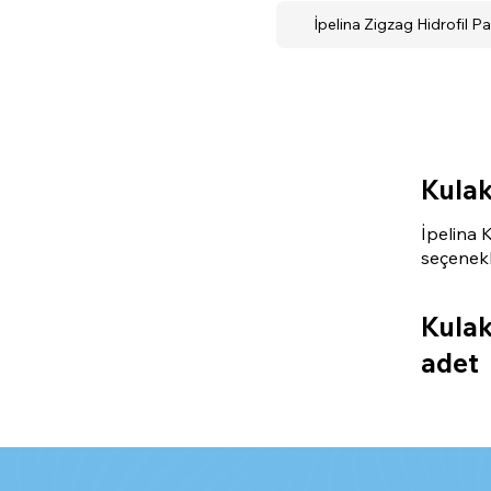
İpelina Zigzag Hidrofil 
Kula
İpelina 
seçenekl
Kula
adet