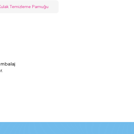
 Kulak Temizleme Pamuğu
ambalaj
r.